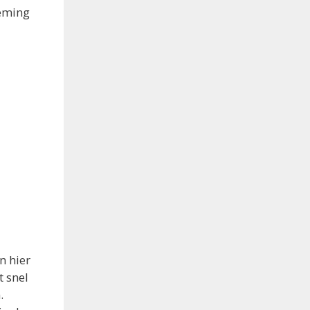
eming
n hier
 snel
.