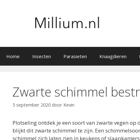
Ga
naar
de
inhoud
Home
Insecten
Parasieten
Knaagdieren
Zwarte schimmel bestr
5 september 2020
door
Kevin
Plotseling ontdek je een soort van zwarte vegen op
blijkt dit zwarte schimmel te zijn. Een schimmelsoo
schimmel zich laten zien in keukens of slaapkamers