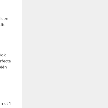
ls en
dit
 Ook
rfecte
 één
 met 1