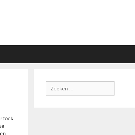
Zoek
naar:
erzoek
ze
men