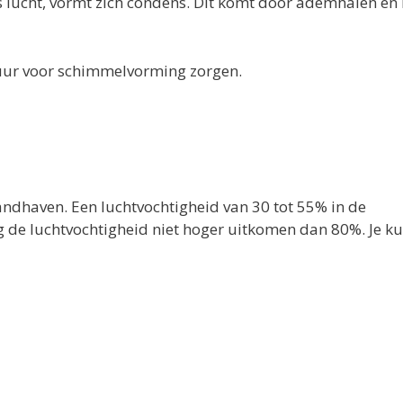
 lucht, vormt zich condens. Dit komt door ademhalen en 
uur voor schimmelvorming zorgen.
handhaven. Een luchtvochtigheid van 30 tot 55% in de
e luchtvochtigheid niet hoger uitkomen dan 80%. Je ku