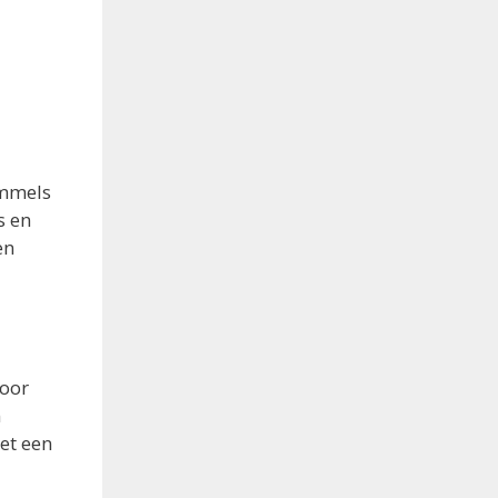
immels
s en
en
loor
n
et een