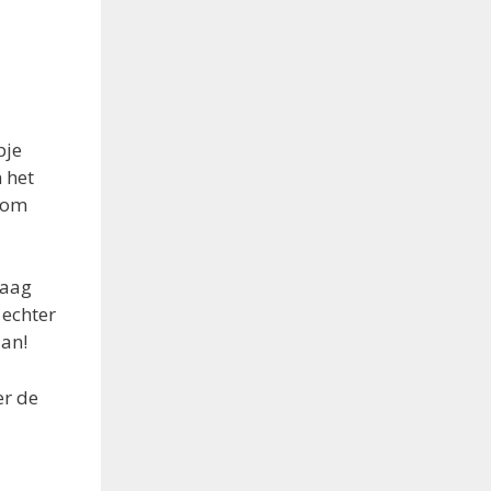
pje
 het
n om
raag
 echter
dan!
er de