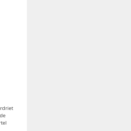
rdriet
 de
tel