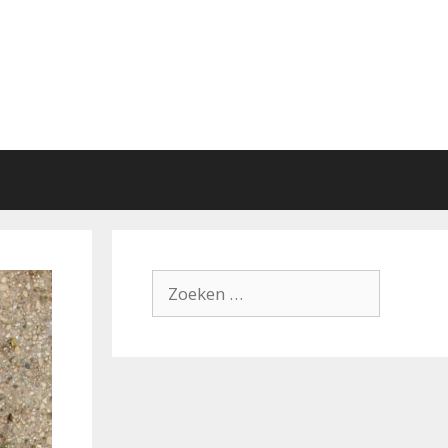
Zoek
naar: