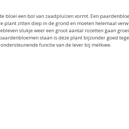
 de bloei een bol van zaadpluizen vormt. Een paardenblo
ze plant zitten diep in de grond en moeten helemaal verw
rgebleven stukje weer een groot aantal rozetten gaan groei
l paardenbloemen staan is deze plant bijzonder goed teg
ndersteunende functie van de lever bij melkvee.