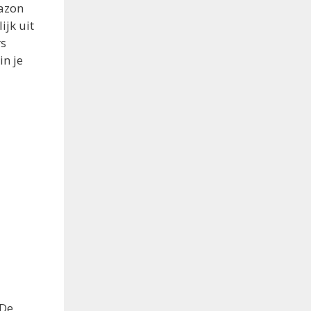
gazon
ijk uit
rs
in je
 De