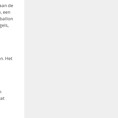
 aan de
e, een
 ballon
gels,
n. Het
n
wat