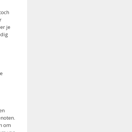
toch
r
er je
ldig
de
en
enoten.
jn om