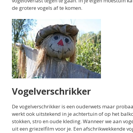
vogeloverlast tegen te gaan. In je eigen moestuin 
de grotere vogels af te komen.
Vogelverschrikker
De vogelverschrikker is een ouderwets maar probaat
werkt ook uitstekend in je achtertuin of op het bal
stokken, stro en oude kleding. Wanneer we aan voge
uit een griezelfilm voor je. Een afschrikwekkende v