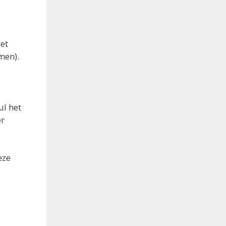
iet
men).
ul het
er
eze