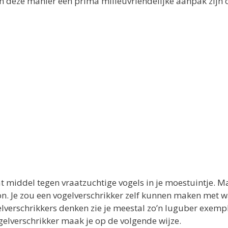
kan deze manier een prima milieuvriendelijke aanpak zijn
 middel tegen vraatzuchtige vogels in je moestuintje. M
kon. Je zou een vogelverschrikker zelf kunnen maken met w
lverschrikkers denken zie je meestal zo’n luguber exemp
ogelverschrikker maak je op de volgende wijze.