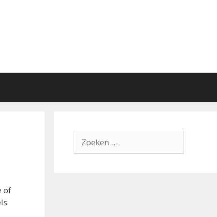
Zoek
naar:
e of
ls