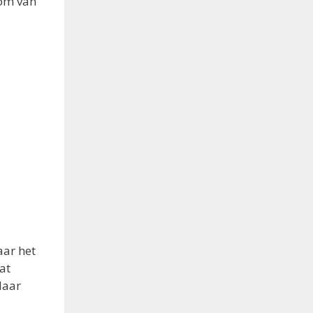
 om van
aar het
at
laar