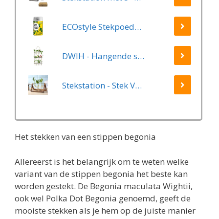
ECOstyle Stekpoeder Stimuleert Wortelvorming - Voor Sier & Kamerplanten - Helpt Stekjes Uitgroeien tot een Volwaardige Plant - 25 GR
DWIH - Hangende stekjes boom - Geschikt voor 15 stekjes, bloemen, waterplanten (Hydroponie)
Stekstation - Stek Vaasjes - 3 Glazen Vaasjes - Planten Stekken - Stek Glaasjes - Hydrocultuur
Het stekken van een stippen begonia
Allereerst is het belangrijk om te weten welke
variant van de stippen begonia het beste kan
worden gestekt. De Begonia maculata Wightii,
ook wel Polka Dot Begonia genoemd, geeft de
mooiste stekken als je hem op de juiste manier