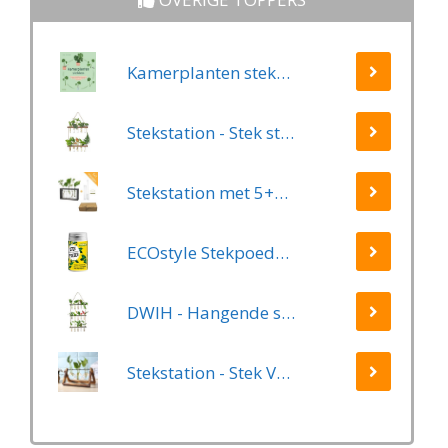
set - hydroponie -
hydrocultuur -
stekjes -
Kamerplanten stekken
droogbloemen
Stekstation - Stek station vaasjes - Stekjes - Stekken - Planten stekken - Stek vaasjes - Stek glaasjes - Steklab - Reageerbuisjes - Inclusief 10 buisjes - Ophangbaar - Hout - Glas - Bruin
Stekstation met 5+1 reageerbuisjes - zwart hout - met borsteltje en ophangsysteem | stek station - vaasjes - glaasjes - set - hydroponie - hydrocultuur - stekjes - droogbloemen
ECOstyle Stekpoeder Stimuleert Wortelvorming - Voor Sier & Kamerplanten - Helpt Stekjes Uitgroeien tot een Volwaardige Plant - 25 GR
DWIH - Hangende stekjes boom - Geschikt voor 15 stekjes, bloemen, waterplanten (Hydroponie)
Stekstation - Stek Vaasjes - 3 Glazen Vaasjes - Planten Stekken - Stek Glaasjes - Hydrocultuur