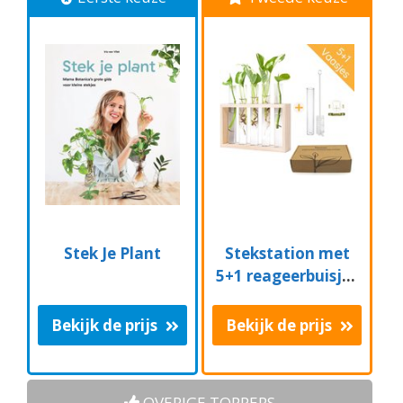
Stek Je Plant
Stekstation met
5+1 reageerbuisjes
- hout - met
borsteltje en
Bekijk de prijs
Bekijk de prijs
ophangsysteem |
stek station -
vaasjes - glaasjes -
OVERIGE TOPPERS