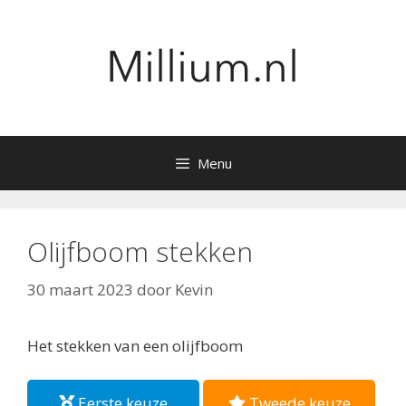
Ga
naar
de
inhoud
Menu
Olijfboom stekken
30 maart 2023
door
Kevin
Het stekken van een olijfboom
Eerste keuze
Tweede keuze