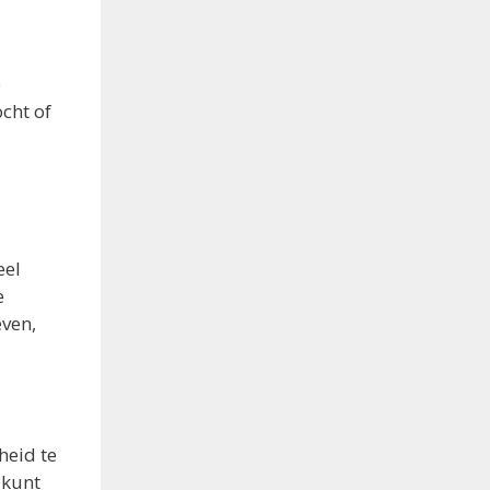
e
cht of
eel
e
even,
heid te
 kunt