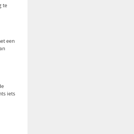
 te
met een
kan
de
ts iets