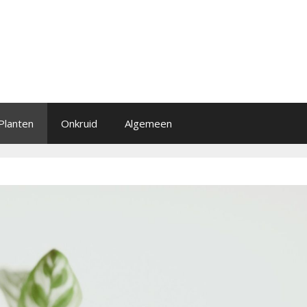
Planten
Onkruid
Algemeen