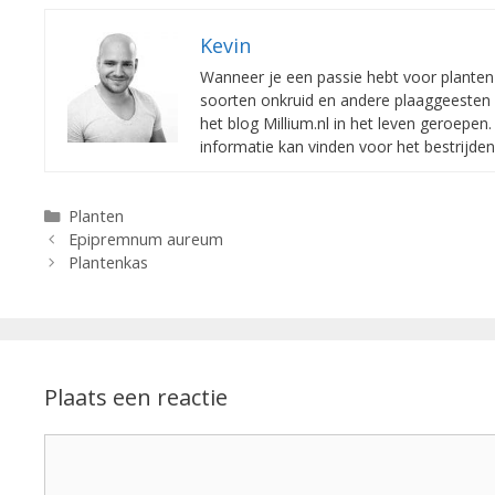
Kevin
Wanneer je een passie hebt voor planten e
soorten onkruid en andere plaaggeesten 
het blog Millium.nl in het leven geroepe
informatie kan vinden voor het bestrijde
Categorieën
Planten
Epipremnum aureum
Plantenkas
Plaats een reactie
Reactie