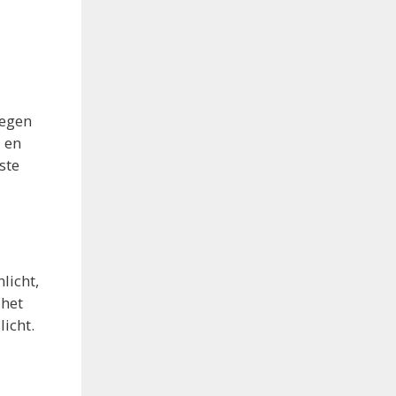
oegen
 en
ste
licht,
 het
icht.