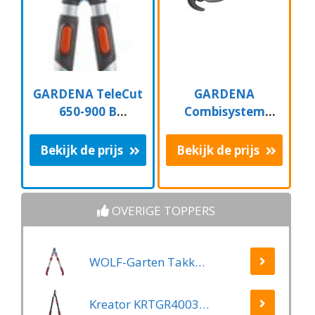
GARDENA TeleCut
GARDENA
650-900 B
Combisystem
Takkenschaar -
Aambeeld
Uitschuifbare
Boomschaar
Bekijk de prijs
Bekijk de prijs
armen - tot max 90
Takkenschaar -
cm
35mm
OVERIGE TOPPERS
WOLF-Garten Takkenschaar POWER CUT RR*** 900 T - lengte 650-900mm - telescoop - aluminium hefboomarmen - 4x meer kracht - messpanning instelbaar
Kreator KRTGR4003 Telescopische takkenschaar – Jong hout - Knipdiameter: Ø34 mm