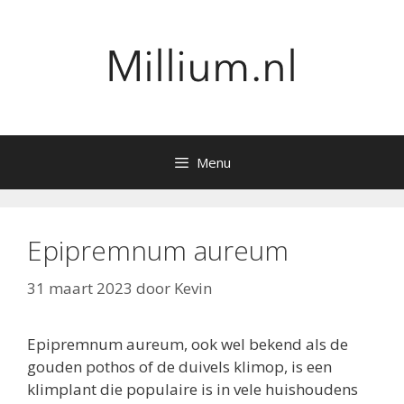
Ga
naar
de
inhoud
Menu
Epipremnum aureum
31 maart 2023
door
Kevin
Epipremnum aureum, ook wel bekend als de
gouden pothos of de duivels klimop, is een
klimplant die populaire is in vele huishoudens