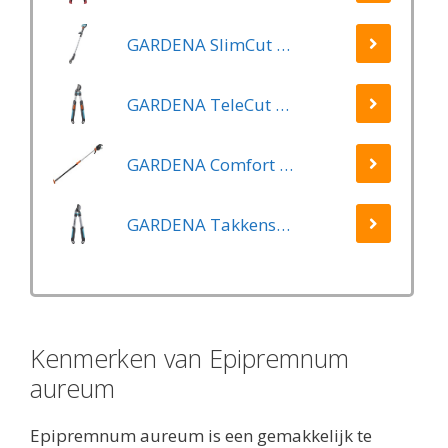
GARDENA SlimCut Takkenschaar -28mm- Met Hefboommechanisme
GARDENA TeleCut Telescopische - Takkenschaar 520-670B - 42 mm Verstelbare Lengte
GARDENA Comfort Takkenschaar StarCut 160 - Snoeischaar - Reikwijdte ca. 3.5 m - Max Knipdiameter 32 mm
GARDENA Takkenschaar EasyCut 500 B EasyCut
Kenmerken van Epipremnum
aureum
Epipremnum aureum is een gemakkelijk te