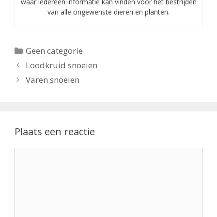
waar iedereen informatie kan vinden voor het bestrijden
van alle ongewenste dieren en planten.
Categorieën
Geen categorie
Loodkruid snoeien
Varen snoeien
Plaats een reactie
Reactie