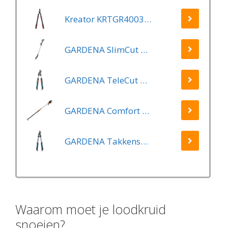
Kreator KRTGR4003 Telescopische takkenschaar – Jong hout - Knipdiameter: Ø34 mm
GARDENA SlimCut Takkenschaar -28mm- Met Hefboommechanisme
GARDENA TeleCut Telescopische - Takkenschaar 520-670B - 42 mm Verstelbare Lengte
GARDENA Comfort Takkenschaar StarCut 160 - Snoeischaar - Reikwijdte ca. 3.5 m - Max Knipdiameter 32 mm
GARDENA Takkenschaar EasyCut 500 B EasyCut
Waarom moet je loodkruid
snoeien?