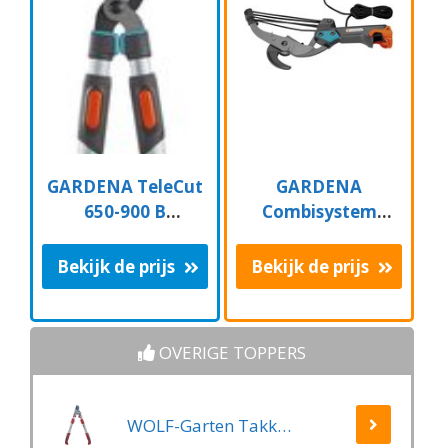
GARDENA TeleCut
GARDENA
650-900 B
Combisystem
Takkenschaar -
Aambeeld
Uitschuifbare
Boomschaar
Bekijk de prijs
Bekijk de prijs
armen - tot max 90
Takkenschaar -
cm
35mm
OVERIGE TOPPERS
WOLF-Garten Takkenschaar POWER CUT RR*** 900 T - lengte 650-900mm - telescoop - aluminium hefboomarmen - 4x meer kracht - messpanning instelbaar