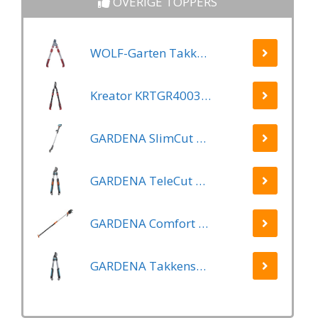
OVERIGE TOPPERS
WOLF-Garten Takkenschaar POWER CUT RR*** 900 T - lengte 650-900mm - telescoop - aluminium hefboomarmen - 4x meer kracht - messpanning instelbaar
Kreator KRTGR4003 Telescopische takkenschaar – Jong hout - Knipdiameter: Ø34 mm
GARDENA SlimCut Takkenschaar -28mm- Met Hefboommechanisme
GARDENA TeleCut Telescopische - Takkenschaar 520-670B - 42 mm Verstelbare Lengte
GARDENA Comfort Takkenschaar StarCut 160 - Snoeischaar - Reikwijdte ca. 3.5 m - Max Knipdiameter 32 mm
GARDENA Takkenschaar EasyCut 500 B EasyCut