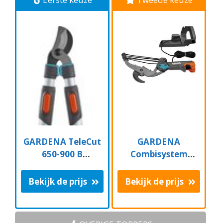
GARDENA TeleCut
GARDENA
650-900 B
Combisystem
Takkenschaar -
Aambeeld
Uitschuifbare
Boomschaar
Bekijk de prijs
Bekijk de prijs
armen - tot max 90
Takkenschaar -
cm
35mm