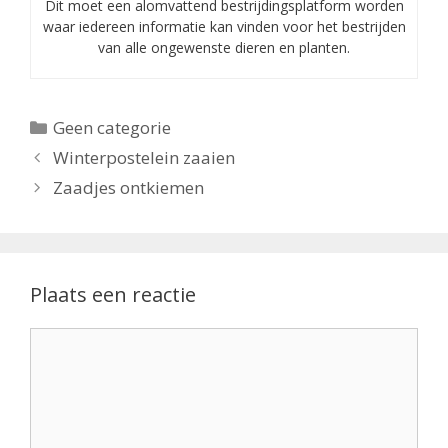
Dit moet een alomvattend bestrijdingsplatform worden
waar iedereen informatie kan vinden voor het bestrijden
van alle ongewenste dieren en planten.
Categorieën
Geen categorie
Winterpostelein zaaien
Zaadjes ontkiemen
Plaats een reactie
Reactie