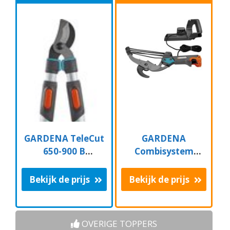
GARDENA TeleCut
GARDENA
650-900 B
Combisystem
Takkenschaar -
Aambeeld
Uitschuifbare
Boomschaar
Bekijk de prijs
Bekijk de prijs
armen - tot max 90
Takkenschaar -
cm
35mm
OVERIGE TOPPERS