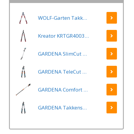
WOLF-Garten Takkenschaar POWER CUT RR*** 900 T - lengte 650-900mm - telescoop - aluminium hefboomarmen - 4x meer kracht - messpanning instelbaar
Kreator KRTGR4003 Telescopische takkenschaar – Jong hout - Knipdiameter: Ø34 mm
GARDENA SlimCut Takkenschaar -28mm- Met Hefboommechanisme
GARDENA TeleCut Telescopische - Takkenschaar 520-670B - 42 mm Verstelbare Lengte
GARDENA Comfort Takkenschaar StarCut 160 - Snoeischaar - Reikwijdte ca. 3.5 m - Max Knipdiameter 32 mm
GARDENA Takkenschaar EasyCut 500 B EasyCut