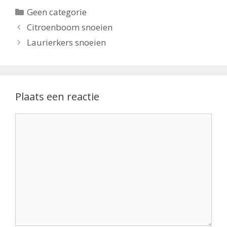
Categorieën
Geen categorie
Citroenboom snoeien
Laurierkers snoeien
Plaats een reactie
Reactie