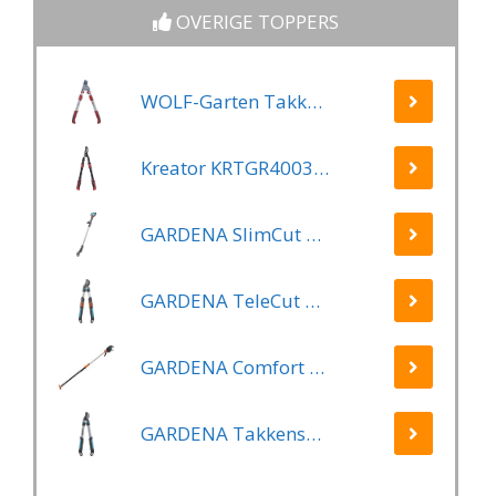
OVERIGE TOPPERS
WOLF-Garten Takkenschaar POWER CUT RR*** 900 T - lengte 650-900mm - telescoop - aluminium hefboomarmen - 4x meer kracht - messpanning instelbaar
Kreator KRTGR4003 Telescopische takkenschaar – Jong hout - Knipdiameter: Ø34 mm
GARDENA SlimCut Takkenschaar -28mm- Met Hefboommechanisme
GARDENA TeleCut Telescopische - Takkenschaar 520-670B - 42 mm Verstelbare Lengte
GARDENA Comfort Takkenschaar StarCut 160 - Snoeischaar - Reikwijdte ca. 3.5 m - Max Knipdiameter 32 mm
GARDENA Takkenschaar EasyCut 500 B EasyCut