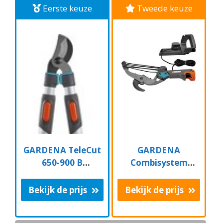
Eerste keuze
Tweede keuze
GARDENA TeleCut
GARDENA
650-900 B
Combisystem
Takkenschaar -
Aambeeld
Uitschuifbare
Boomschaar
Bekijk de prijs
Bekijk de prijs
armen - tot max 90
Takkenschaar -
cm
35mm