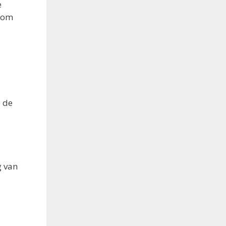
e
boom
p de
g van