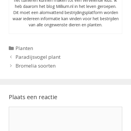
het tuinieren kunnen maken tot een vervelende klus. Ik
heb daarom het blog Millium.nl in het leven geroepen.
Dit moet een alomvattend bestrijdingsplatform worden
waar iedereen informatie kan vinden voor het bestrijden
van alle ongewenste dieren en planten.
Categorieën
Planten
Paradijsvogel plant
Bromelia soorten
Plaats een reactie
Reactie