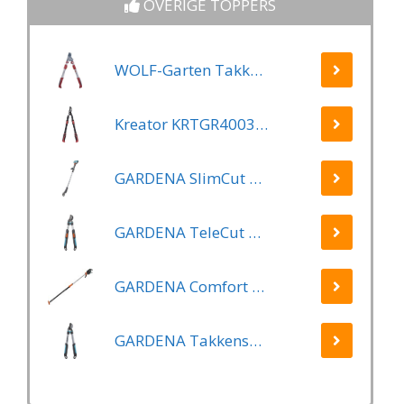
OVERIGE TOPPERS
WOLF-Garten Takkenschaar POWER CUT RR*** 900 T - lengte 650-900mm - telescoop - aluminium hefboomarmen - 4x meer kracht - messpanning instelbaar
Kreator KRTGR4003 Telescopische takkenschaar – Jong hout - Knipdiameter: Ø34 mm
GARDENA SlimCut Takkenschaar -28mm- Met Hefboommechanisme
GARDENA TeleCut Telescopische - Takkenschaar 520-670B - 42 mm Verstelbare Lengte
GARDENA Comfort Takkenschaar StarCut 160 - Snoeischaar - Reikwijdte ca. 3.5 m - Max Knipdiameter 32 mm
GARDENA Takkenschaar EasyCut 500 B EasyCut