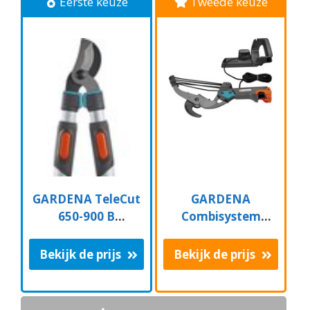
Eerste keuze
Tweede keuze
GARDENA TeleCut
GARDENA
650-900 B
Combisystem
Takkenschaar -
Aambeeld
Uitschuifbare
Boomschaar
Bekijk de prijs
Bekijk de prijs
armen - tot max 90
Takkenschaar -
cm
35mm