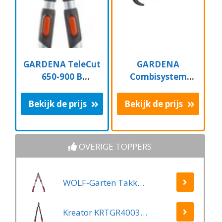
GARDENA TeleCut
GARDENA
650-900 B
Combisystem
Takkenschaar -
Aambeeld
Uitschuifbare
Boomschaar
Bekijk de prijs
Bekijk de prijs
armen - tot max 90
Takkenschaar -
cm
35mm
OVERIGE TOPPERS
WOLF-Garten Takkenschaar POWER CUT RR*** 900 T - lengte 650-900mm - telescoop - aluminium hefboomarmen - 4x meer kracht - messpanning instelbaar
Kreator KRTGR4003 Telescopische takkenschaar – Jong hout - Knipdiameter: Ø34 mm