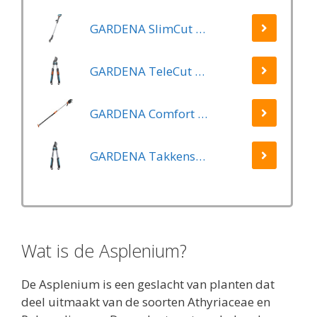
GARDENA SlimCut Takkenschaar -28mm- Met Hefboommechanisme
GARDENA TeleCut Telescopische - Takkenschaar 520-670B - 42 mm Verstelbare Lengte
GARDENA Comfort Takkenschaar StarCut 160 - Snoeischaar - Reikwijdte ca. 3.5 m - Max Knipdiameter 32 mm
GARDENA Takkenschaar EasyCut 500 B EasyCut
Wat is de Asplenium?
De Asplenium is een geslacht van planten dat
deel uitmaakt van de soorten Athyriaceae en