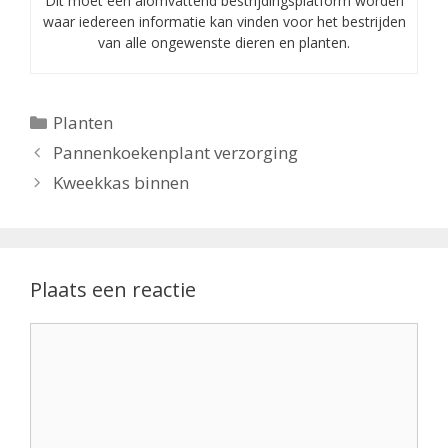
Dit moet een alomvattend bestrijdingsplatform worden
waar iedereen informatie kan vinden voor het bestrijden
van alle ongewenste dieren en planten.
Categorieën
Planten
Pannenkoekenplant verzorging
Kweekkas binnen
Plaats een reactie
Reactie