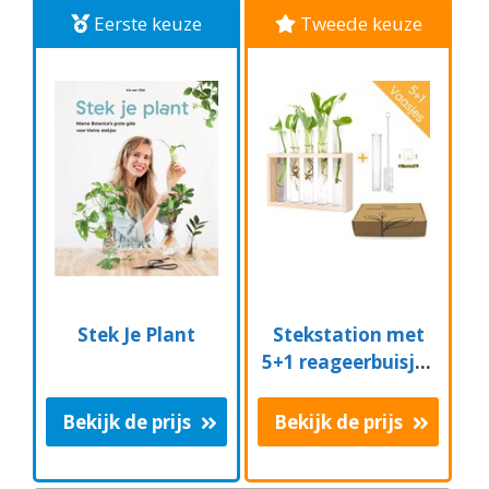
Eerste keuze
Tweede keuze
Stek Je Plant
Stekstation met
5+1 reageerbuisjes
- hout - met
borsteltje en
Bekijk de prijs
Bekijk de prijs
ophangsysteem |
stek station -