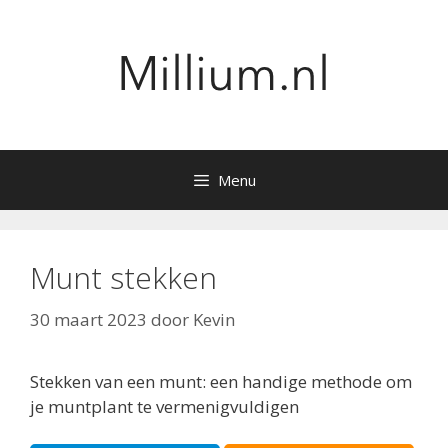
Ga
naar
de
inhoud
Menu
Munt stekken
30 maart 2023
door
Kevin
Stekken van een munt: een handige methode om
je muntplant te vermenigvuldigen