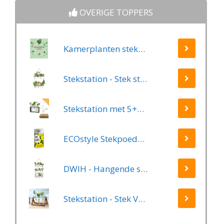
vaasjes - glaasjes -
OVERIGE TOPPERS
set - hydroponie -
hydrocultuur -
stekjes -
Kamerplanten stekken
droogbloemen
Stekstation - Stek station vaasjes - Stekjes - Stekken - Planten stekken - Stek vaasjes - Stek glaasjes - Steklab - Reageerbuisjes - Inclusief 10 buisjes - Ophangbaar - Hout - Glas - Bruin
Stekstation met 5+1 reageerbuisjes - zwart hout - met borsteltje en ophangsysteem | stek station - vaasjes - glaasjes - set - hydroponie - hydrocultuur - stekjes - droogbloemen
ECOstyle Stekpoeder Stimuleert Wortelvorming - Voor Sier & Kamerplanten - Helpt Stekjes Uitgroeien tot een Volwaardige Plant - 25 GR
DWIH - Hangende stekjes boom - Geschikt voor 15 stekjes, bloemen, waterplanten (Hydroponie)
Stekstation - Stek Vaasjes - 3 Glazen Vaasjes - Planten Stekken - Stek Glaasjes - Hydrocultuur