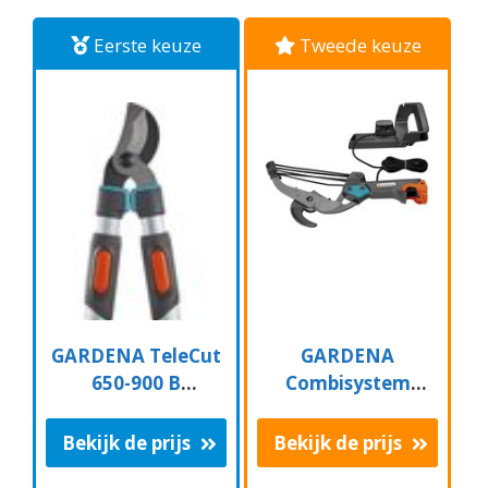
Eerste keuze
Tweede keuze
GARDENA TeleCut
GARDENA
650-900 B
Combisystem
Takkenschaar -
Aambeeld
Uitschuifbare
Boomschaar
Bekijk de prijs
Bekijk de prijs
armen - tot max 90
Takkenschaar -