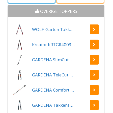
cm
35mm
OVERIGE TOPPERS
WOLF-Garten Takkenschaar POWER CUT RR*** 900 T - lengte 650-900mm - telescoop - aluminium hefboomarmen - 4x meer kracht - messpanning instelbaar
Kreator KRTGR4003 Telescopische takkenschaar – Jong hout - Knipdiameter: Ø34 mm
GARDENA SlimCut Takkenschaar -28mm- Met Hefboommechanisme
GARDENA TeleCut Telescopische - Takkenschaar 520-670B - 42 mm Verstelbare Lengte
GARDENA Comfort Takkenschaar StarCut 160 - Snoeischaar - Reikwijdte ca. 3.5 m - Max Knipdiameter 32 mm
GARDENA Takkenschaar EasyCut 500 B EasyCut