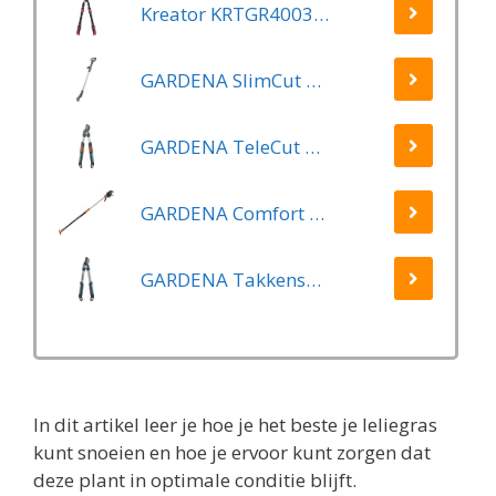
Kreator KRTGR4003 Telescopische takkenschaar – Jong hout - Knipdiameter: Ø34 mm
GARDENA SlimCut Takkenschaar -28mm- Met Hefboommechanisme
GARDENA TeleCut Telescopische - Takkenschaar 520-670B - 42 mm Verstelbare Lengte
GARDENA Comfort Takkenschaar StarCut 160 - Snoeischaar - Reikwijdte ca. 3.5 m - Max Knipdiameter 32 mm
GARDENA Takkenschaar EasyCut 500 B EasyCut
In dit artikel leer je hoe je het beste je leliegras
kunt snoeien en hoe je ervoor kunt zorgen dat
deze plant in optimale conditie blijft.