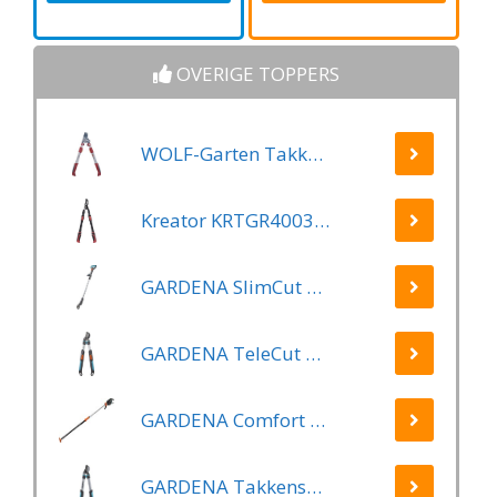
armen - tot max 90
Takkenschaar -
cm
35mm
OVERIGE TOPPERS
WOLF-Garten Takkenschaar POWER CUT RR*** 900 T - lengte 650-900mm - telescoop - aluminium hefboomarmen - 4x meer kracht - messpanning instelbaar
Kreator KRTGR4003 Telescopische takkenschaar – Jong hout - Knipdiameter: Ø34 mm
GARDENA SlimCut Takkenschaar -28mm- Met Hefboommechanisme
GARDENA TeleCut Telescopische - Takkenschaar 520-670B - 42 mm Verstelbare Lengte
GARDENA Comfort Takkenschaar StarCut 160 - Snoeischaar - Reikwijdte ca. 3.5 m - Max Knipdiameter 32 mm
GARDENA Takkenschaar EasyCut 500 B EasyCut