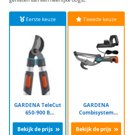
Eerste keuze
Tweede keuze
GARDENA TeleCut
GARDENA
650-900 B
Combisystem
Takkenschaar -
Aambeeld
Uitschuifbare
Boomschaar
Bekijk de prijs
Bekijk de prijs