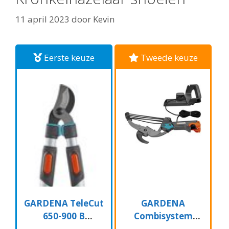
11 april 2023
door
Kevin
Eerste keuze
Tweede keuze
GARDENA TeleCut
GARDENA
650-900 B
Combisystem
Takkenschaar -
Aambeeld