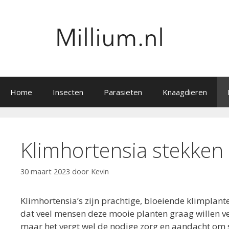
Ga
naar
de
inhoud
Home
Insecten
Parasieten
Knaagdieren
Klimhortensia stekken
30 maart 2023
door
Kevin
Klimhortensia’s zijn prachtige, bloeiende klimplante
dat veel mensen deze mooie planten graag willen ve
maar het vergt wel de nodige zorg en aandacht om suc