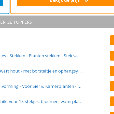
Bekijk de prijs
ERIGE TOPPERS
Stekstation - Stek station vaasjes - Stekjes - Stekken - Planten stekken - Stek vaasjes - Stek glaasjes - Steklab - Reageerbuisjes - Inclusief 10 buisjes - Ophangbaar - Hout - Glas - Bruin
Stekstation met 5+1 reageerbuisjes - zwart hout - met borsteltje en ophangsysteem | stek station - vaasjes - glaasjes - set - hydroponie - hydrocultuur - stekjes - droogbloemen
ECOstyle Stekpoeder Stimuleert Wortelvorming - Voor Sier & Kamerplanten - Helpt Stekjes Uitgroeien tot een Volwaardige Plant - 25 GR
DWIH - Hangende stekjes boom - Geschikt voor 15 stekjes, bloemen, waterplanten (Hydroponie)