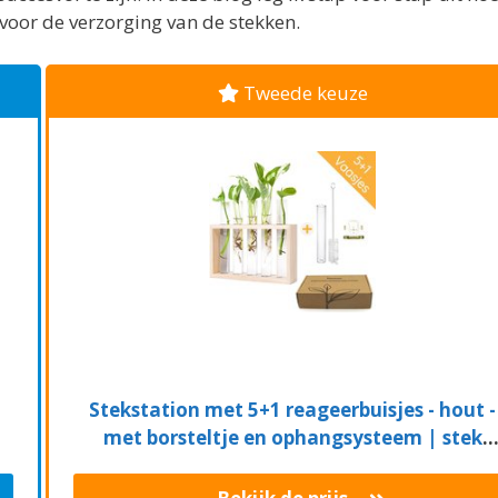
 voor de verzorging van de stekken.
Tweede keuze
Stekstation met 5+1 reageerbuisjes - hout -
met borsteltje en ophangsysteem | stek
station - vaasjes - glaasjes - set - hydroponie 
hydrocultuur - stekjes - droogbloemen