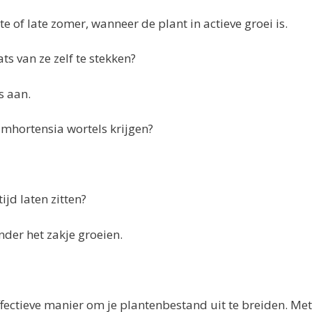
e of late zomer, wanneer de plant in actieve groei is.
ts van ze zelf te stekken?
s aan.
imhortensia wortels krijgen?
ijd laten zitten?
nder het zakje groeien.
ffectieve manier om je plantenbestand uit te breiden. Me