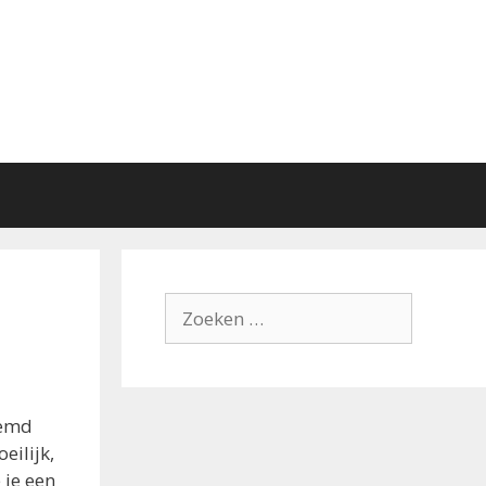
Zoek
naar:
eemd
eilijk,
 je een