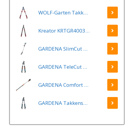
WOLF-Garten Takkenschaar POWER CUT RR*** 900 T - lengte 650-900mm - telescoop - aluminium hefboomarmen - 4x meer kracht - messpanning instelbaar
Kreator KRTGR4003 Telescopische takkenschaar – Jong hout - Knipdiameter: Ø34 mm
GARDENA SlimCut Takkenschaar -28mm- Met Hefboommechanisme
GARDENA TeleCut Telescopische - Takkenschaar 520-670B - 42 mm Verstelbare Lengte
GARDENA Comfort Takkenschaar StarCut 160 - Snoeischaar - Reikwijdte ca. 3.5 m - Max Knipdiameter 32 mm
GARDENA Takkenschaar EasyCut 500 B EasyCut