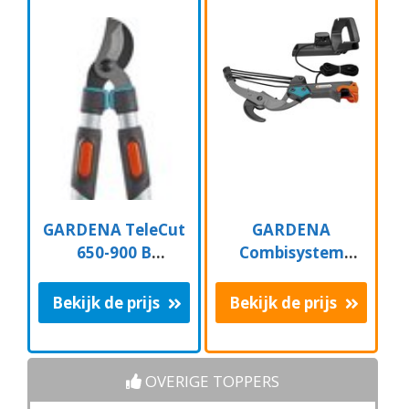
GARDENA TeleCut
GARDENA
650-900 B
Combisystem
Takkenschaar -
Aambeeld
Uitschuifbare
Boomschaar
Bekijk de prijs
Bekijk de prijs
armen - tot max 90
Takkenschaar -
cm
35mm
OVERIGE TOPPERS