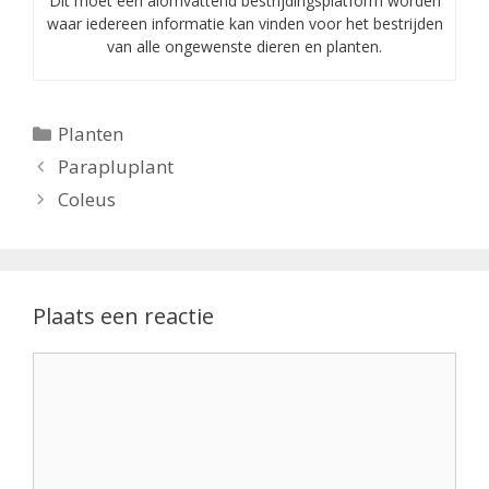
Dit moet een alomvattend bestrijdingsplatform worden
waar iedereen informatie kan vinden voor het bestrijden
van alle ongewenste dieren en planten.
Categorieën
Planten
Parapluplant
Coleus
Plaats een reactie
Reactie