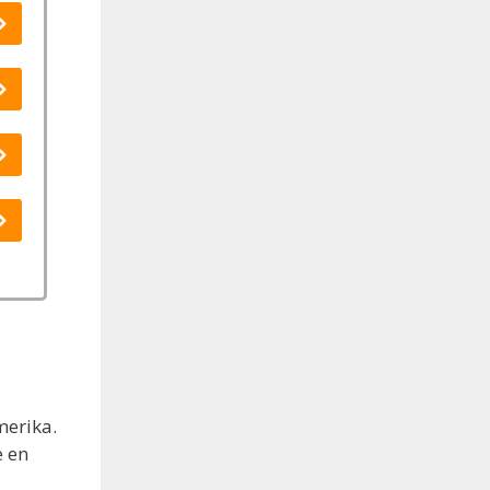
merika.
e en