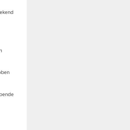
bekend
n
ebben
doende