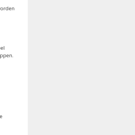
worden
el
appen.
e