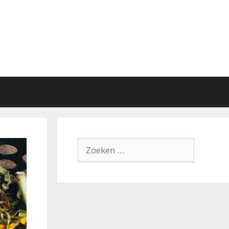
Zoek
naar: