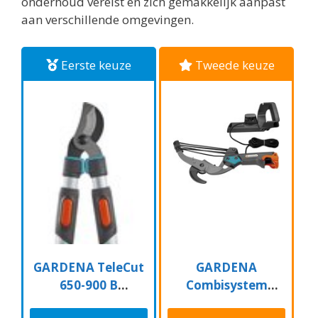
onderhoud vereist en zich gemakkelijk aanpast
aan verschillende omgevingen.
Eerste keuze
Tweede keuze
GARDENA TeleCut
GARDENA
650-900 B
Combisystem
Takkenschaar -
Aambeeld