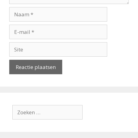
Naam
E-
mail
Site
Zoek
naar: