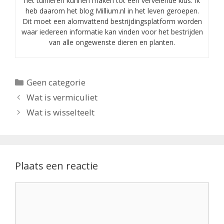
het tuinieren kunnen maken tot een vervelende klus. Ik
heb daarom het blog Millium.nl in het leven geroepen.
Dit moet een alomvattend bestrijdingsplatform worden
waar iedereen informatie kan vinden voor het bestrijden
van alle ongewenste dieren en planten.
Categorieën
Geen categorie
Wat is vermiculiet
Wat is wisselteelt
Plaats een reactie
Reactie