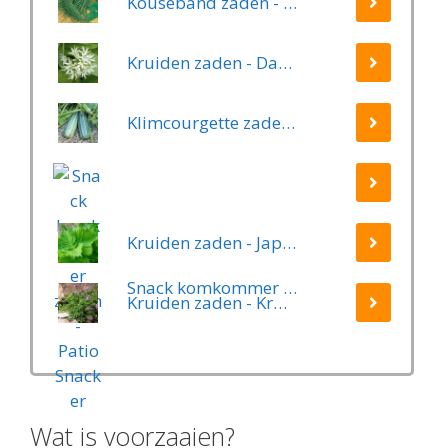
Kouseband zaden - Yard Long
Kruiden zaden - Daslook
Klimcourgette zaden - Long Green Trailing
Kruiden zaden - Japanse Basilicum groen (Shiso, Perilla)
Snack komkommer zaden - Patio Snacker
Kruiden zaden - Kruiptijm
Wat is voorzaaien?