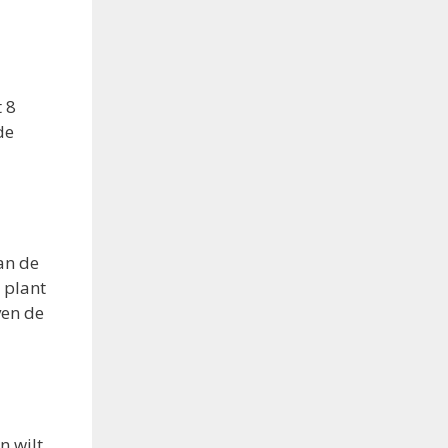
t 8
de
dan de
 plant
ven de
n wilt