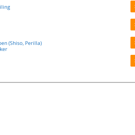
iling
n (Shiso, Perilla)
ker