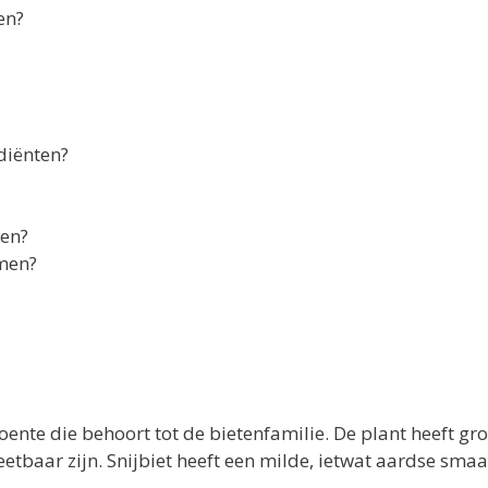
en?
diënten?
ten?
omen?
ente die behoort tot de bietenfamilie. De plant heeft gro
tbaar zijn. Snijbiet heeft een milde, ietwat aardse smaa