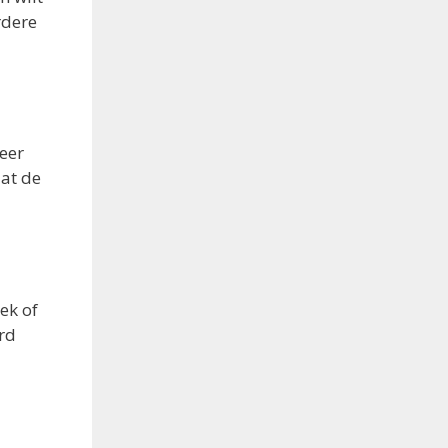
rdere
weer
dat de
ek of
ard