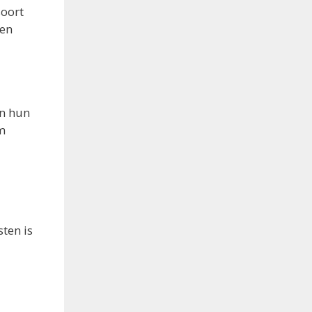
soort
den
in hun
cm
ten is