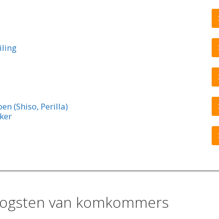
iling
n (Shiso, Perilla)
ker
 oogsten van komkommers