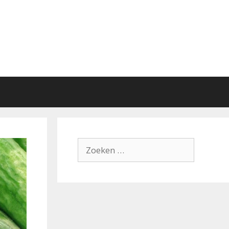
Zoek
naar: