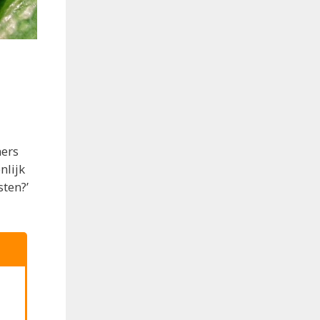
mers
nlijk
ten?’