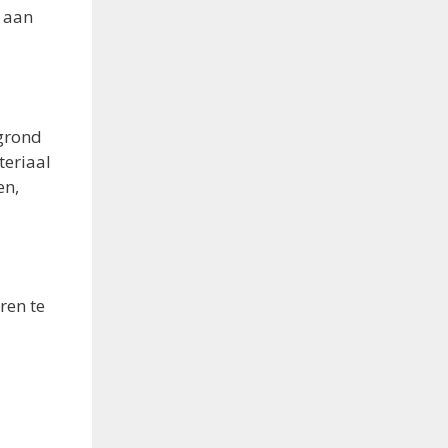
d aan
tgrond
teriaal
en,
ren te