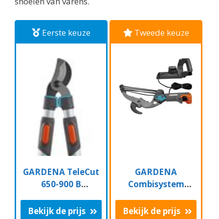
snoeien van varens.
Eerste keuze
Tweede keuze
GARDENA TeleCut
GARDENA
650-900 B
Combisystem
Takkenschaar -
Aambeeld
Uitschuifbare
Boomschaar
Bekijk de prijs
Bekijk de prijs