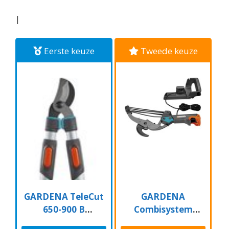
|
Eerste keuze
Tweede keuze
GARDENA TeleCut
GARDENA
650-900 B
Combisystem
Takkenschaar -
Aambeeld