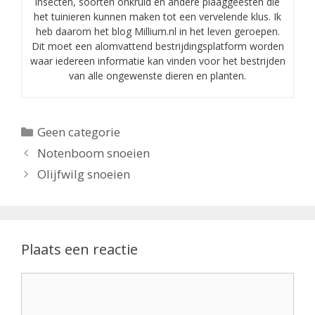
insecten, soorten onkruid en andere plaaggeesten die
het tuinieren kunnen maken tot een vervelende klus. Ik
heb daarom het blog Millium.nl in het leven geroepen.
Dit moet een alomvattend bestrijdingsplatform worden
waar iedereen informatie kan vinden voor het bestrijden
van alle ongewenste dieren en planten.
Categorieën
Geen categorie
Notenboom snoeien
Olijfwilg snoeien
Plaats een reactie
Reactie