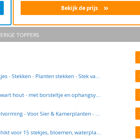
hydrocultuur - stekjes - droogbloemen
Bekijk de prijs
ERIGE TOPPERS
Stekstation - Stek station vaasjes - Stekjes - Stekken - Planten stekken - Stek vaasjes - Stek glaasjes - Steklab - Reageerbuisjes - Inclusief 10 buisjes - Ophangbaar - Hout - Glas - Bruin
Stekstation met 5+1 reageerbuisjes - zwart hout - met borsteltje en ophangsysteem | stek station - vaasjes - glaasjes - set - hydroponie - hydrocultuur - stekjes - droogbloemen
ECOstyle Stekpoeder Stimuleert Wortelvorming - Voor Sier & Kamerplanten - Helpt Stekjes Uitgroeien tot een Volwaardige Plant - 25 GR
DWIH - Hangende stekjes boom - Geschikt voor 15 stekjes, bloemen, waterplanten (Hydroponie)