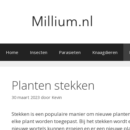
Ga
naar
de
inhoud
Home
Insecten
Parasieten
Knaagdieren
Planten stekken
30 maart 2023
door
Kevin
Stekken is een populaire manier om nieuwe planten 
elke plant worden toegepast. Bij het stekken wordt 
nieuwe wortels kunnen groeien en er een nieuwe plan