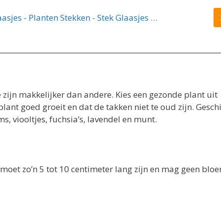
Stekstation - Stek Vaasjes - 3 Glazen Vaasjes - Planten Stekken - Stek Glaasjes - Hydrocultuur
zijn makkelijker dan andere. Kies een gezonde plant uit
lant goed groeit en dat de takken niet te oud zijn. Gesch
, viooltjes, fuchsia’s, lavendel en munt.
ek moet zo’n 5 tot 10 centimeter lang zijn en mag geen blo