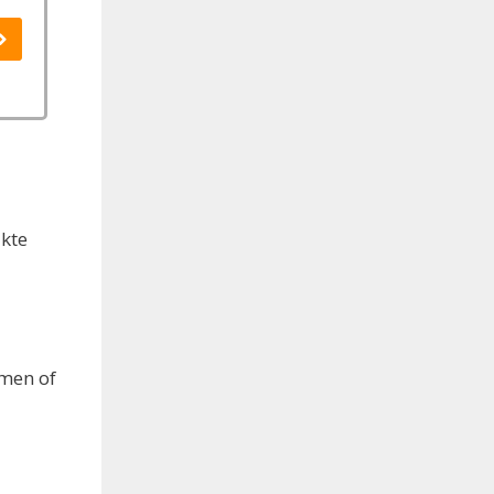
ikte
emen of