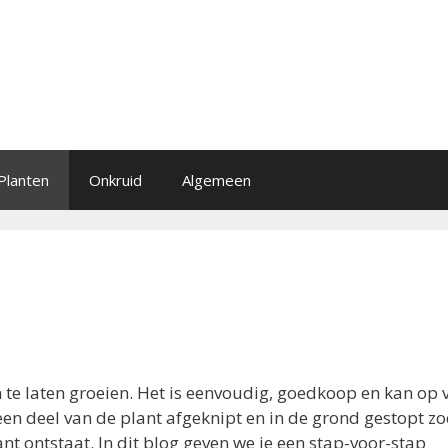
Planten
Onkruid
Algemeen
te laten groeien. Het is eenvoudig, goedkoop en kan op v
een deel van de plant afgeknipt en in de grond gestopt zo
t ontstaat. In dit blog geven we je een stap-voor-stap