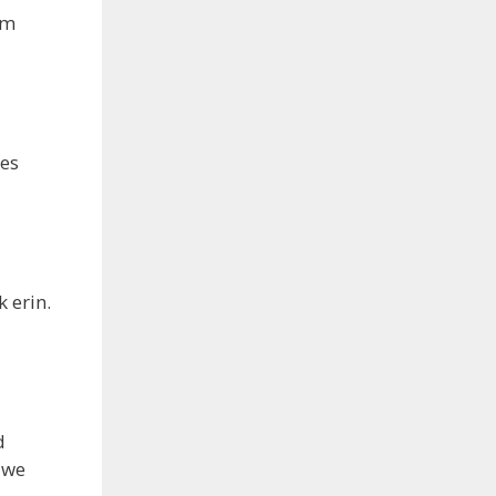
om
ies
 erin.
d
uwe