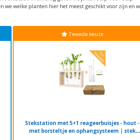
en we welke planten hier het meest geschikt voor zijn en 
Tweede keuze
Stekstation met 5+1 reageerbuisjes - hout -
met borsteltje en ophangsysteem | stek
station - vaasjes - glaasjes - set - hydroponie 