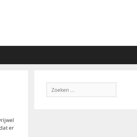
Zoek
naar:
rijwel
dat er