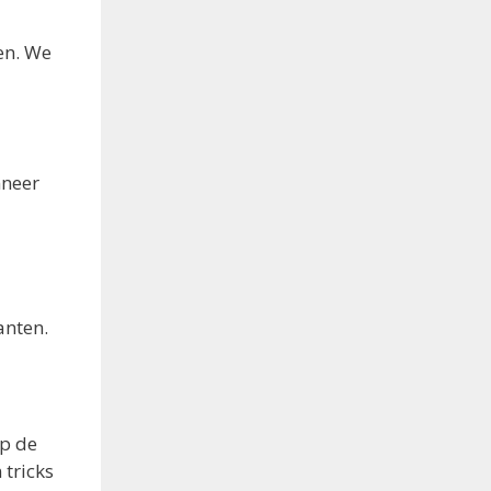
ten. We
nneer
anten.
op de
 tricks