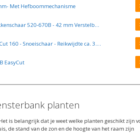
8mm- Met Hefboommechanisme
GARDENA TeleCut Telescopische - Takkenschaar 520-670B - 42 mm Verstelbare Lengte
GARDENA Comfort Takkenschaar StarCut 160 - Snoeischaar - Reikwijdte ca. 3.5 m - Max Knipdiameter 32 mm
B EasyCut
vensterbank planten
Het is belangrijk dat je weet welke planten geschikt zijn 
uis, de stand van de zon en de hoogte van het raam zijn