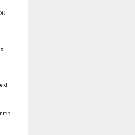
Dit
de
eid.
anten