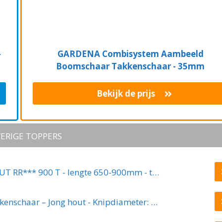
-
GARDENA Combisystem Aambeeld
Boomschaar Takkenschaar - 35mm
Bekijk de prijs
ERIGE TOPPERS
WOLF-Garten Takkenschaar POWER CUT RR*** 900 T - lengte 650-900mm - telescoop - aluminium hefboomarmen - 4x meer kracht - messpanning instelbaar
Kreator KRTGR4003 Telescopische takkenschaar – Jong hout - Knipdiameter: Ø34 mm