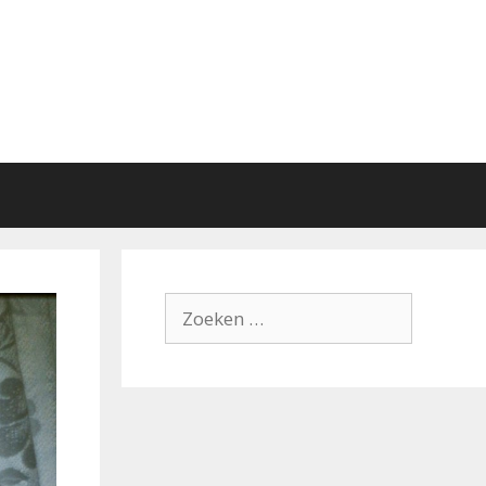
Zoek
naar: