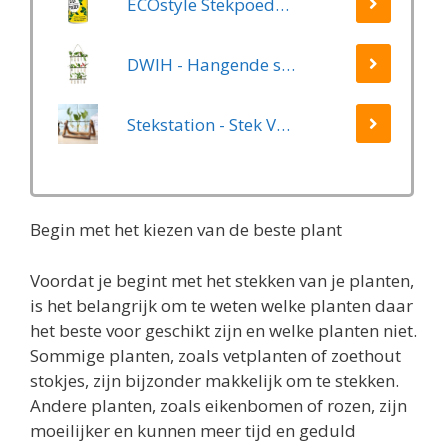
ECOstyle Stekpoeder Stimuleert Wortelvorming - Voor Sier & Kamerplanten - Helpt Stekjes Uitgroeien tot een Volwaardige Plant - 25 GR
DWIH - Hangende stekjes boom - Geschikt voor 15 stekjes, bloemen, waterplanten (Hydroponie)
Stekstation - Stek Vaasjes - 3 Glazen Vaasjes - Planten Stekken - Stek Glaasjes - Hydrocultuur
Begin met het kiezen van de beste plant
Voordat je begint met het stekken van je planten,
is het belangrijk om te weten welke planten daar
het beste voor geschikt zijn en welke planten niet.
Sommige planten, zoals vetplanten of zoethout
stokjes, zijn bijzonder makkelijk om te stekken.
Andere planten, zoals eikenbomen of rozen, zijn
moeilijker en kunnen meer tijd en geduld