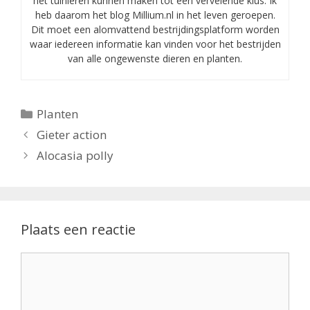
het tuinieren kunnen maken tot een vervelende klus. Ik
heb daarom het blog Millium.nl in het leven geroepen.
Dit moet een alomvattend bestrijdingsplatform worden
waar iedereen informatie kan vinden voor het bestrijden
van alle ongewenste dieren en planten.
Categorieën
Planten
Gieter action
Alocasia polly
Plaats een reactie
Reactie