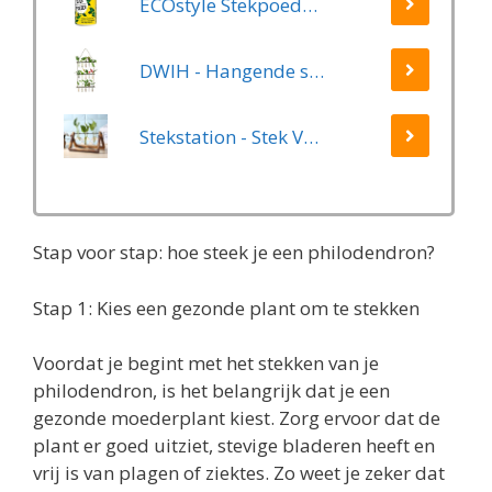
ECOstyle Stekpoeder Stimuleert Wortelvorming - Voor Sier & Kamerplanten - Helpt Stekjes Uitgroeien tot een Volwaardige Plant - 25 GR
DWIH - Hangende stekjes boom - Geschikt voor 15 stekjes, bloemen, waterplanten (Hydroponie)
Stekstation - Stek Vaasjes - 3 Glazen Vaasjes - Planten Stekken - Stek Glaasjes - Hydrocultuur
Stap voor stap: hoe steek je een philodendron?
Stap 1: Kies een gezonde plant om te stekken
Voordat je begint met het stekken van je
philodendron, is het belangrijk dat je een
gezonde moederplant kiest. Zorg ervoor dat de
plant er goed uitziet, stevige bladeren heeft en
vrij is van plagen of ziektes. Zo weet je zeker dat