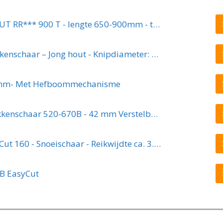
WOLF-Garten Takkenschaar POWER CUT RR*** 900 T - lengte 650-900mm - telescoop - aluminium hefboomarmen - 4x meer kracht - messpanning instelbaar
Kreator KRTGR4003 Telescopische takkenschaar – Jong hout - Knipdiameter: Ø34 mm
8mm- Met Hefboommechanisme
GARDENA TeleCut Telescopische - Takkenschaar 520-670B - 42 mm Verstelbare Lengte
GARDENA Comfort Takkenschaar StarCut 160 - Snoeischaar - Reikwijdte ca. 3.5 m - Max Knipdiameter 32 mm
B EasyCut