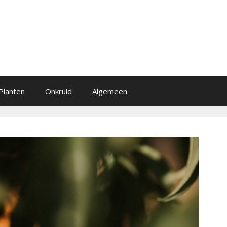
Planten
Onkruid
Algemeen