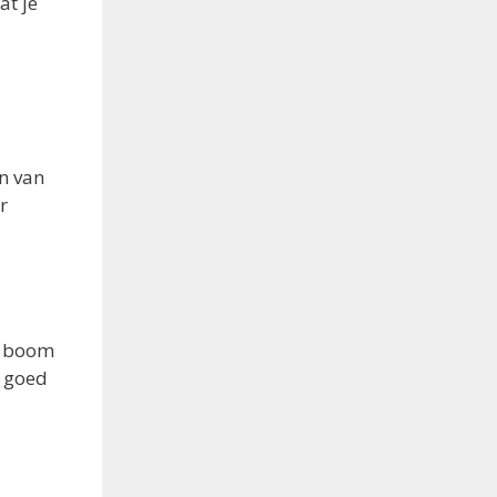
at je
en van
r
de boom
m goed