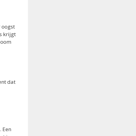
r oogst
 krijgt
 boom
ent dat
. Een