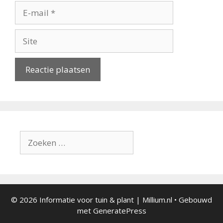
E-
mail
Site
Zoek
naar:
© 2026 Informatie voor tuin & plant | Millium.nl
• Gebouwd
met
GeneratePress