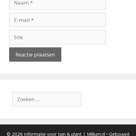
E-
mail
Site
Zoek
naar:
© 2026 Informatie voor tuin & plant | Millium.nl
• Gebouwd