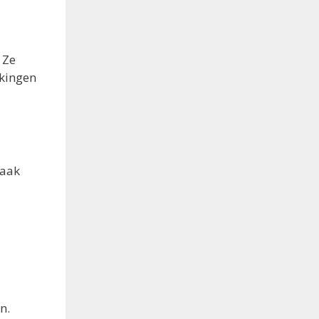
 Ze
ekingen
maak
n.