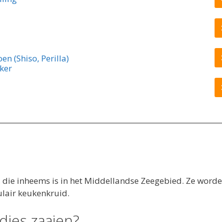
n (Shiso, Perilla)
ker
 die inheems is in het Middellandse Zeegebied. Ze word
lair keukenkruid.
jes zaaien?