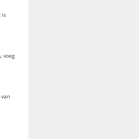
 is
, voeg
 van