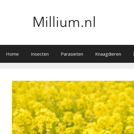
Ga
naar
de
inhoud
Home
Insecten
Parasieten
Knaagdieren