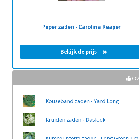
Peper zaden - Carolina Reaper
Bekijk de prijs
OV
Kouseband zaden - Yard Long
Kruiden zaden - Daslook
Klimcourgette zaden - Long Green Tra