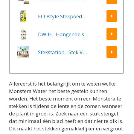
ECOstyle Stekpoeder Stimuleert Wortelvorming - Voor Sier & Kamerplanten - Helpt Stekjes Uitgroeien tot een Volwaardige Plant - 25 GR
DWIH - Hangende stekjes boom - Geschikt voor 15 stekjes, bloemen, waterplanten (Hydroponie)
Stekstation - Stek Vaasjes - 3 Glazen Vaasjes - Planten Stekken - Stek Glaasjes - Hydrocultuur
Allereerst is het belangrijk om te weten welke
Monstera Water het beste gestekt kunnen
worden. Het beste moment om een Monstera te
stekken is tijdens de lente en de zomer, wanneer
de plant in groei is. Zoek naar een stuk stengel
dat minimaal één blad heeft en dat niet te dik is.
Dit maakt het stekken gemakkelijker en vergroot