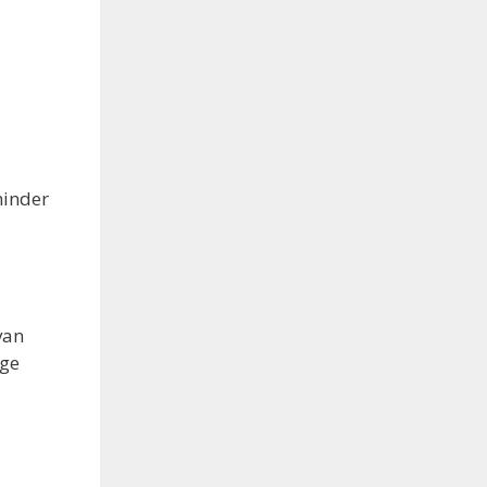
minder
van
ige