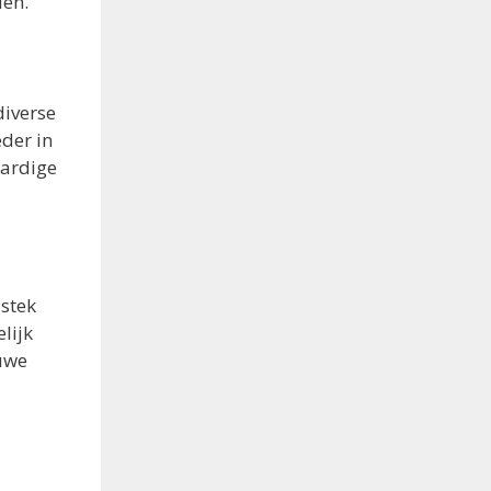
den.
diverse
eder in
aardige
 stek
lijk
euwe