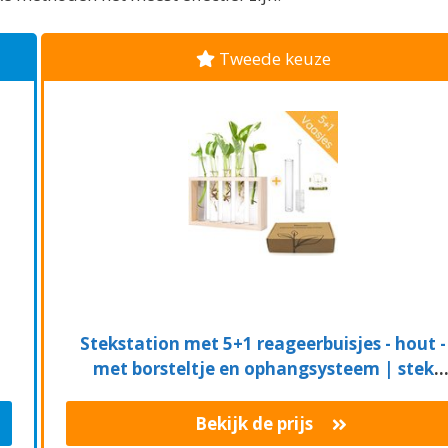
Tweede keuze
Stekstation met 5+1 reageerbuisjes - hout -
met borsteltje en ophangsysteem | stek
station - vaasjes - glaasjes - set - hydroponie 
hydrocultuur - stekjes - droogbloemen
Bekijk de prijs