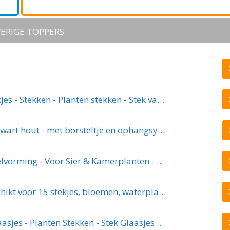
ERIGE TOPPERS
Stekstation - Stek station vaasjes - Stekjes - Stekken - Planten stekken - Stek vaasjes - Stek glaasjes - Steklab - Reageerbuisjes - Inclusief 10 buisjes - Ophangbaar - Hout - Glas - Bruin
Stekstation met 5+1 reageerbuisjes - zwart hout - met borsteltje en ophangsysteem | stek station - vaasjes - glaasjes - set - hydroponie - hydrocultuur - stekjes - droogbloemen
ECOstyle Stekpoeder Stimuleert Wortelvorming - Voor Sier & Kamerplanten - Helpt Stekjes Uitgroeien tot een Volwaardige Plant - 25 GR
DWIH - Hangende stekjes boom - Geschikt voor 15 stekjes, bloemen, waterplanten (Hydroponie)
Stekstation - Stek Vaasjes - 3 Glazen Vaasjes - Planten Stekken - Stek Glaasjes - Hydrocultuur