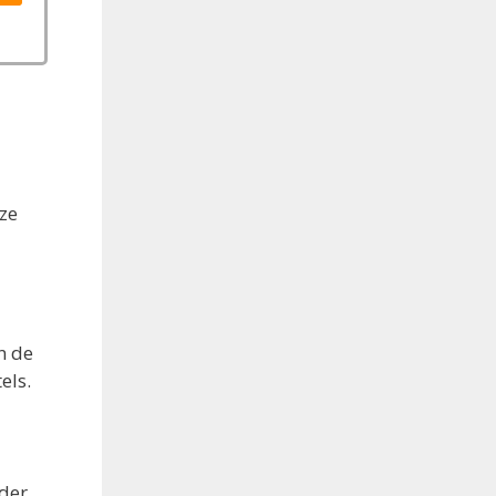
eze
n de
els.
eder