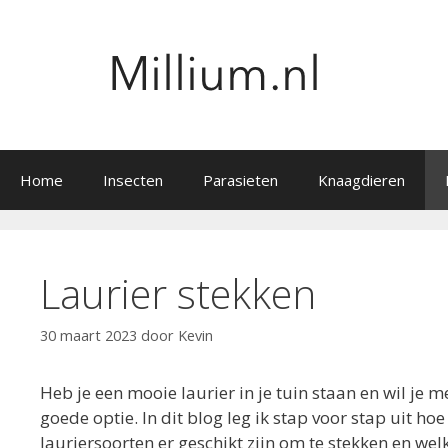
Ga
naar
de
inhoud
Home
Insecten
Parasieten
Knaagdieren
Laurier stekken
30 maart 2023
door
Kevin
Heb je een mooie laurier in je tuin staan en wil je m
goede optie. In dit blog leg ik stap voor stap uit hoe
lauriersoorten er geschikt zijn om te stekken en wel