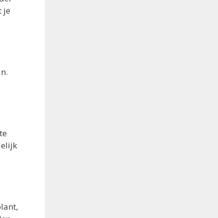
 je
an.
te
elijk
lant,