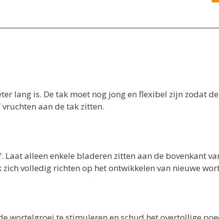
er lang is. De tak moet nog jong en flexibel zijn zodat d
 vruchten aan de tak zitten.
f. Laat alleen enkele bladeren zitten aan de bovenkant va
k zich volledig richten op het ontwikkelen van nieuwe wort
 wortelgroei te stimuleren en schud het overtollige po