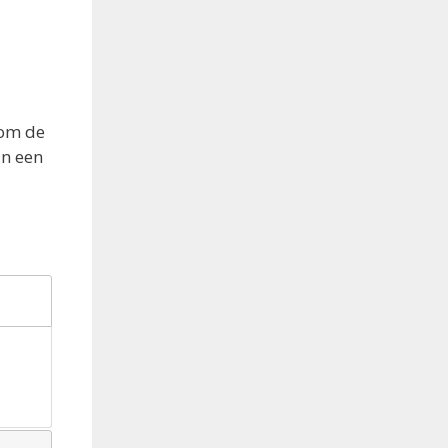
 om de
an een