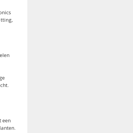
onics
tting,
elen
ge
cht.
t een
lanten.