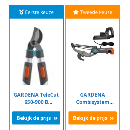
Eerste keuze
Tweede keuze
GARDENA TeleCut
GARDENA
650-900 B
Combisystem
Takkenschaar -
Aambeeld
Uitschuifbare
Boomschaar
Bekijk de prijs
Bekijk de prijs
armen - tot max 90
Takkenschaar -