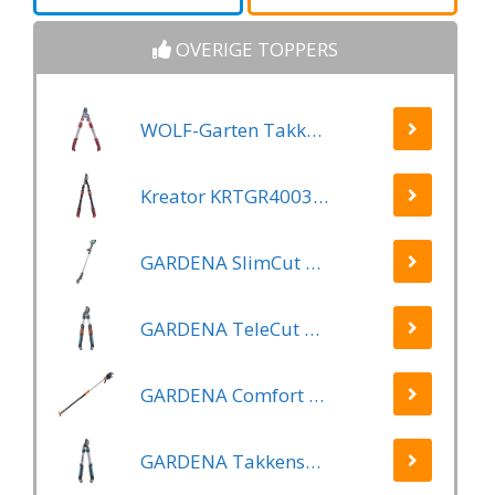
cm
35mm
OVERIGE TOPPERS
WOLF-Garten Takkenschaar POWER CUT RR*** 900 T - lengte 650-900mm - telescoop - aluminium hefboomarmen - 4x meer kracht - messpanning instelbaar
Kreator KRTGR4003 Telescopische takkenschaar – Jong hout - Knipdiameter: Ø34 mm
GARDENA SlimCut Takkenschaar -28mm- Met Hefboommechanisme
GARDENA TeleCut Telescopische - Takkenschaar 520-670B - 42 mm Verstelbare Lengte
GARDENA Comfort Takkenschaar StarCut 160 - Snoeischaar - Reikwijdte ca. 3.5 m - Max Knipdiameter 32 mm
GARDENA Takkenschaar EasyCut 500 B EasyCut