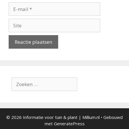
E-
mail
Site
Zoek
naar:
© 2026 Informatie voor tuin & plant | Millium.nl
• Gebouwd
met
GeneratePress