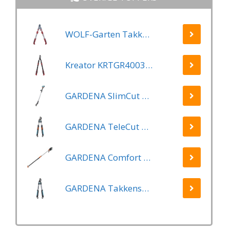
WOLF-Garten Takkenschaar POWER CUT RR*** 900 T - lengte 650-900mm - telescoop - aluminium hefboomarmen - 4x meer kracht - messpanning instelbaar
Kreator KRTGR4003 Telescopische takkenschaar – Jong hout - Knipdiameter: Ø34 mm
GARDENA SlimCut Takkenschaar -28mm- Met Hefboommechanisme
GARDENA TeleCut Telescopische - Takkenschaar 520-670B - 42 mm Verstelbare Lengte
GARDENA Comfort Takkenschaar StarCut 160 - Snoeischaar - Reikwijdte ca. 3.5 m - Max Knipdiameter 32 mm
GARDENA Takkenschaar EasyCut 500 B EasyCut