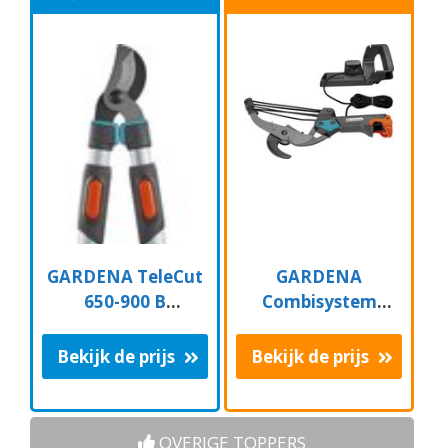
GARDENA TeleCut
GARDENA
650-900 B
Combisystem
Takkenschaar -
Aambeeld
Uitschuifbare
Boomschaar
Bekijk de prijs
Bekijk de prijs
armen - tot max 90
Takkenschaar -
cm
35mm
OVERIGE TOPPERS