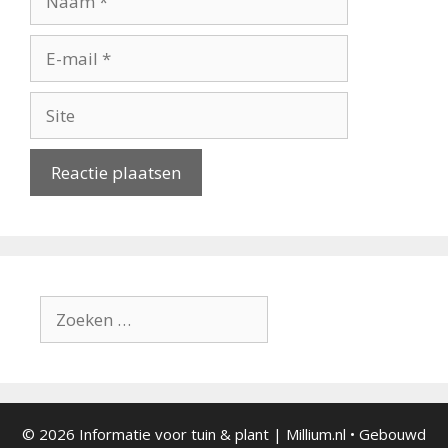
E-
mail
Site
Zoek
naar:
© 2026 Informatie voor tuin & plant | Millium.nl
• Gebouwd