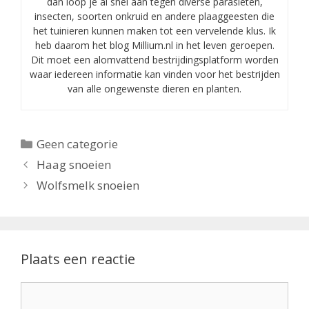
dan loop je al snel aan tegen diverse parasieten,
insecten, soorten onkruid en andere plaaggeesten die
het tuinieren kunnen maken tot een vervelende klus. Ik
heb daarom het blog Millium.nl in het leven geroepen.
Dit moet een alomvattend bestrijdingsplatform worden
waar iedereen informatie kan vinden voor het bestrijden
van alle ongewenste dieren en planten.
Categorieën
Geen categorie
Haag snoeien
Wolfsmelk snoeien
Plaats een reactie
Reactie