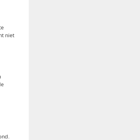
te
t niet
n
de
ond.