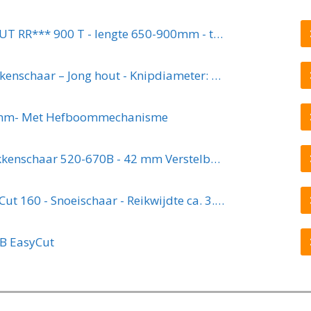
WOLF-Garten Takkenschaar POWER CUT RR*** 900 T - lengte 650-900mm - telescoop - aluminium hefboomarmen - 4x meer kracht - messpanning instelbaar
Kreator KRTGR4003 Telescopische takkenschaar – Jong hout - Knipdiameter: Ø34 mm
8mm- Met Hefboommechanisme
GARDENA TeleCut Telescopische - Takkenschaar 520-670B - 42 mm Verstelbare Lengte
GARDENA Comfort Takkenschaar StarCut 160 - Snoeischaar - Reikwijdte ca. 3.5 m - Max Knipdiameter 32 mm
B EasyCut