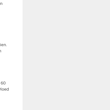
en
ien.
n
 60
vloed