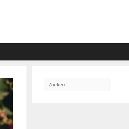
Zoek
naar: