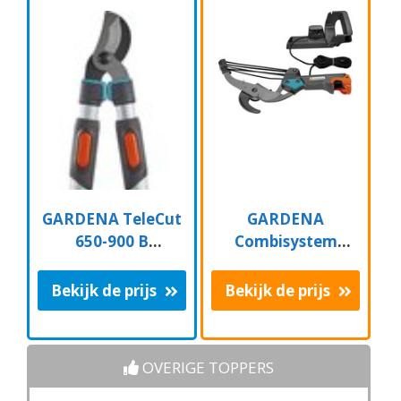
GARDENA TeleCut
GARDENA
650-900 B
Combisystem
Takkenschaar -
Aambeeld
Uitschuifbare
Boomschaar
Bekijk de prijs
Bekijk de prijs
armen - tot max 90
Takkenschaar -
cm
35mm
OVERIGE TOPPERS