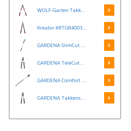
WOLF-Garten Takkenschaar POWER CUT RR*** 900 T - lengte 650-900mm - telescoop - aluminium hefboomarmen - 4x meer kracht - messpanning instelbaar
Kreator KRTGR4003 Telescopische takkenschaar – Jong hout - Knipdiameter: Ø34 mm
GARDENA SlimCut Takkenschaar -28mm- Met Hefboommechanisme
GARDENA TeleCut Telescopische - Takkenschaar 520-670B - 42 mm Verstelbare Lengte
GARDENA Comfort Takkenschaar StarCut 160 - Snoeischaar - Reikwijdte ca. 3.5 m - Max Knipdiameter 32 mm
GARDENA Takkenschaar EasyCut 500 B EasyCut